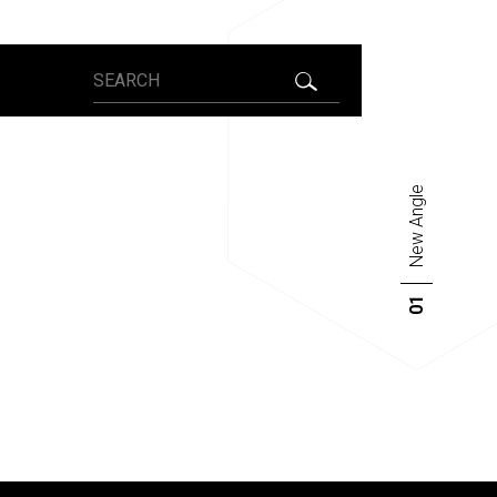
New Angle
01